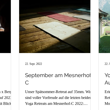
22. Sept. 2022
22. 
September am Mesnerhof-
Y
C
A
a x Berge
Unser Spätsommer-Retreat auf 35mm. Wir
Eri
auf 2023.
sind voller Vorfreude auf die letzten beiden
Ret
t Blick
Yoga Retreats am Mesnerhof-C 2022:
Mo
Oktober 10 - 14...