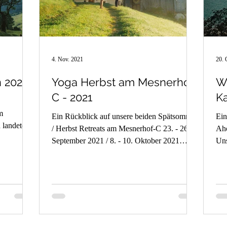
4. Nov. 2021
20. 
 2022
Yoga Herbst am Mesnerhof-
W
C - 2021
K
m
Ein Rückblick auf unsere beiden Spätsommer
Ein
 landeten
/ Herbst Retreats am Mesnerhof-C 23. - 26.
Aho
September 2021 / 8. - 10. Oktober 2021
Uns
Unsere...
dur