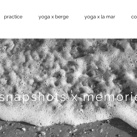
practice
yoga x berge
yoga x la mar
co
snapshots x memori