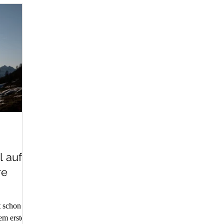
 auf
re
t schon
em ersten