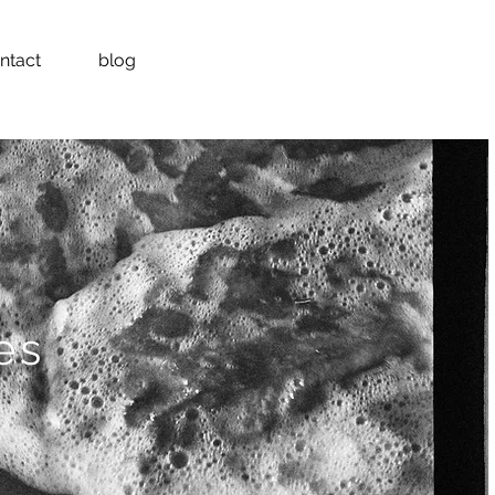
ntact
blog
es