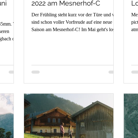
ni
2022 am Mesnerhof-C
L
Der Frühling steht kurz vor der Türe und wir
Mem
sind schon voller Vorfreude auf eine neue
pic
 35mm. Wir
Saison am Mesnerhof-C! Im Mai geht's los...
atm
seren
in 
rgbach oder