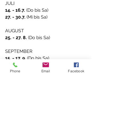
JULI
14. - 16.7.
 (Do bis Sa)
27. - 30.7.
 (Mi bis Sa)
AUGUST
25. - 27. 8.
 (Do bis Sa)
SEPTEMBER
15. - 17. 9.
 (Do bis Sa)
Phone
Email
Facebook
OKTOBER
6. - 8. 10. 
(Do bis Sa)
Alle Infos findest du außerdem auf 
www.yogaoceanflow.com
 unter 
"Yoga in den Bergen".