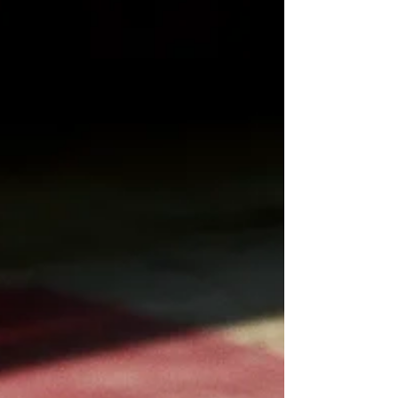
Erinnerungen an unser letztes Yoga x Berge
Retreat in 2022. Voller Vorfreude auf 2023.
Eindrücke von den Yogastunden mit Blick auf
den...