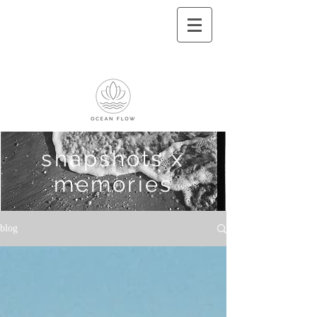
snapshots x
memories
blog