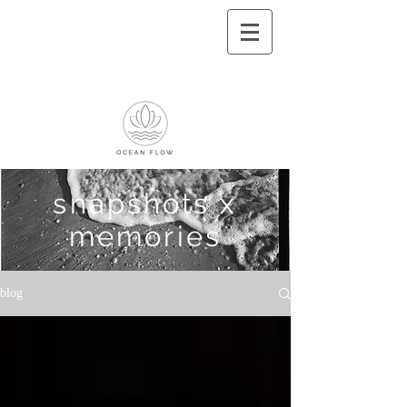
snapshots x
memories
blog