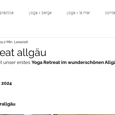
practice
yoga x berge
yoga x la mar
conta
24
2 Min. Lesezeit
eat allgäu
t unser erstes 
Yoga Retreat im wunderschönen Allg
r 2024
rallgäu