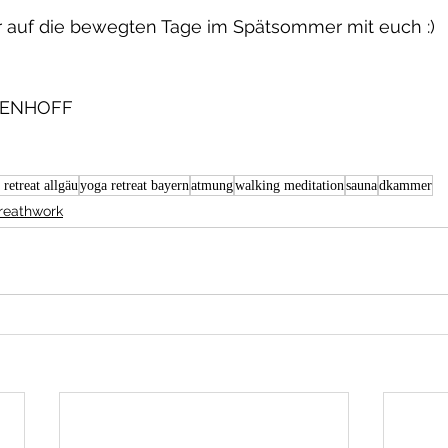
r auf die bewegten Tage im Spätsommer mit euch :)
ISENHOFF
 retreat allgäu
yoga retreat bayern
atmung
walking meditation
sauna
dkammer
reathwork