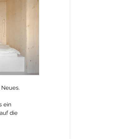
r Neues.
 ein 
uf die 