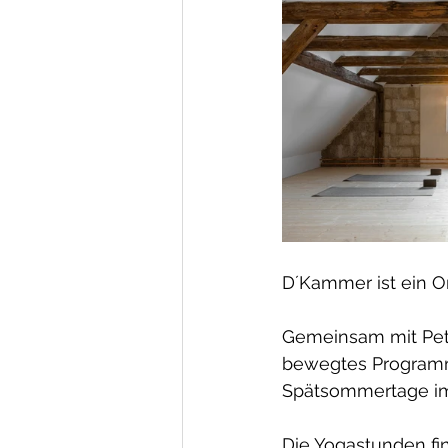
D´Kammer ist ein O
Gemeinsam mit Petr
bewegtes Programm 
Spätsommertage im
Die Yogastunden fi