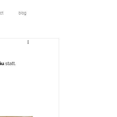
ct
blog
äu 
statt.